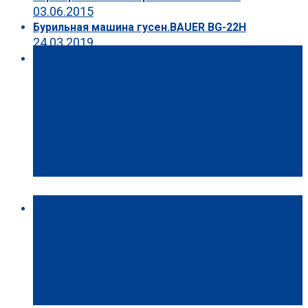
03.06.2015
Бурильная машина гусен.BAUER BG-22H
24.03.2019
Назад
Полуприцеп шторный
946832-8503
Вперёд
Полуприцеп МАЗ-938662