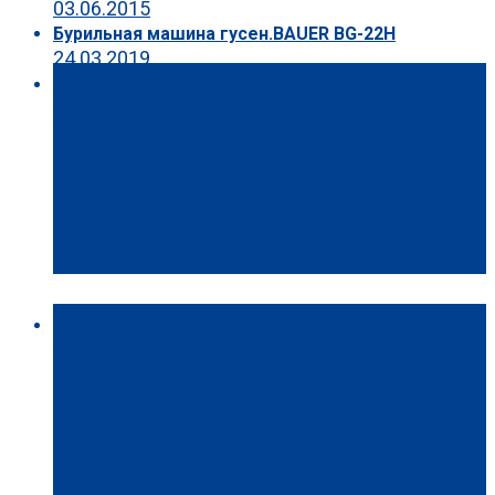
03.06.2015
Бурильная машина гусен.BAUER BG-22H
24.03.2019
Назад
Кран РДК-250-2 гусен. г/п
25
Вперёд
Кран гусен.HITACHI
КН-300-3